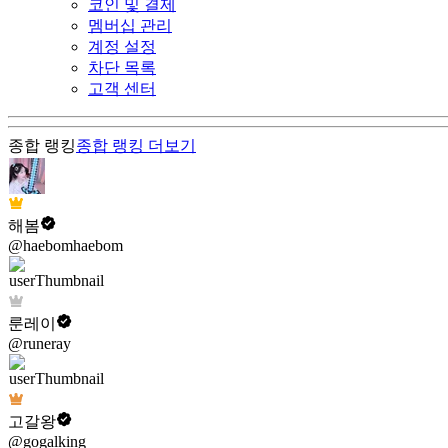
코인 및 결제
멤버십 관리
계정 설정
차단 목록
고객 센터
종합 랭킹
종합 랭킹
더보기
해봄
@haebomhaebom
룬레이
@runeray
고갈왕
@gogalking