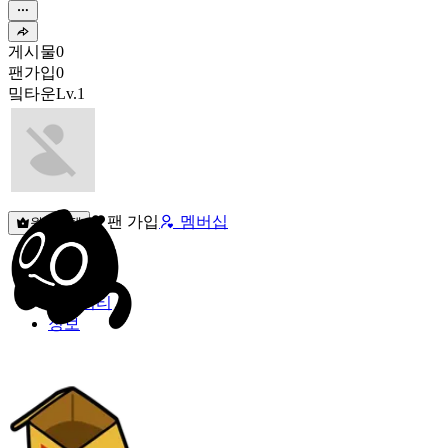
게시물
0
팬가입
0
밐타운
Lv.1
팬 가입
멤버십
원픽선택
밐타운
피드
커뮤니티
정보