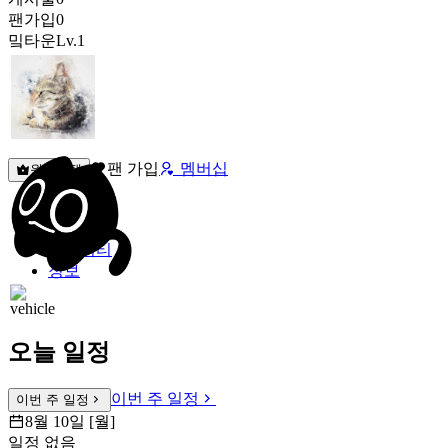
팬가입
0
밐타운
Lv.1
팬 가입
멤버십
원픽선택
밐타운
피드
커뮤니티
정보
오늘 일정
이번 주 일정
이번 주 일정
8월 10일 [월]
일정 없음