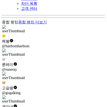
차단 목록
고객 센터
종합 랭킹
종합 랭킹
더보기
해봄
@haebomhaebom
룬레이
@runeray
고갈왕
@gogalking
쿠미네