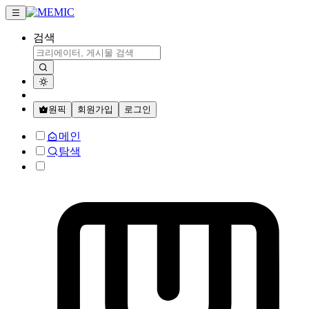
검색
원픽
회원가입
로그인
메인
탐색