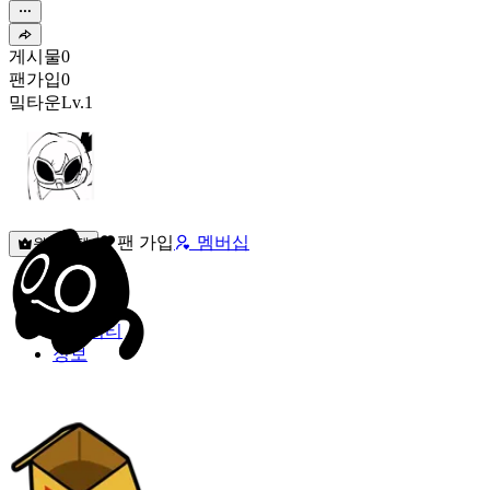
게시물
0
팬가입
0
밐타운
Lv.1
팬 가입
멤버십
원픽선택
밐타운
피드
커뮤니티
정보