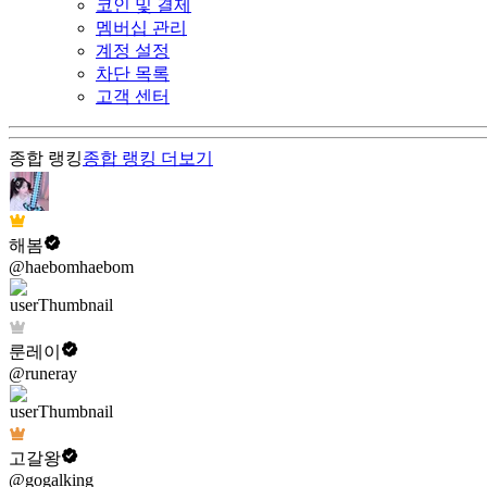
코인 및 결제
멤버십 관리
계정 설정
차단 목록
고객 센터
종합 랭킹
종합 랭킹
더보기
해봄
@haebomhaebom
룬레이
@runeray
고갈왕
@gogalking