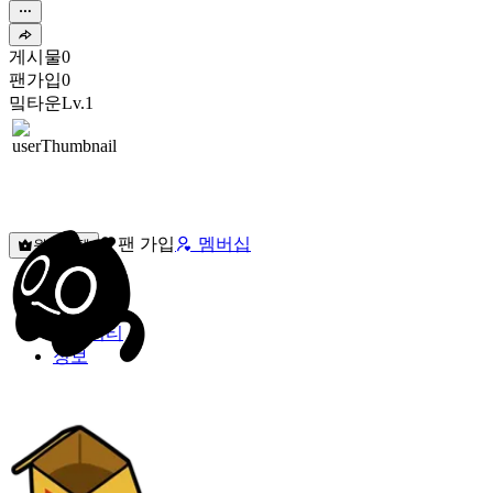
게시물
0
팬가입
0
밐타운
Lv.1
팬 가입
멤버십
원픽선택
밐타운
피드
커뮤니티
정보