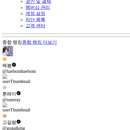
코인 및 결제
멤버십 관리
계정 설정
차단 목록
고객 센터
종합 랭킹
종합 랭킹
더보기
해봄
@haebomhaebom
룬레이
@runeray
고갈왕
@gogalking