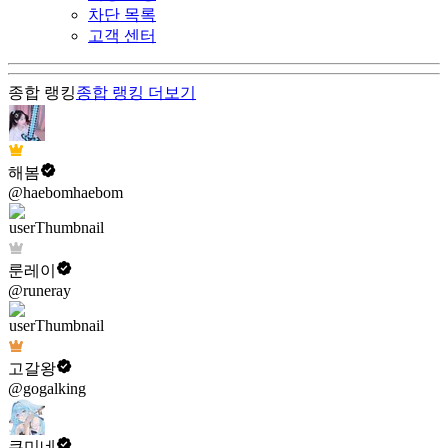
차단 목록
고객 센터
종합 랭킹
종합 랭킹
더보기
해봄
@haebomhaebom
룬레이
@runeray
고갈왕
@gogalking
쿠미네