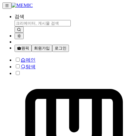
검색
원픽
회원가입
로그인
메인
탐색