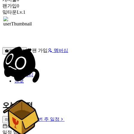
팬가입
0
밐타운
Lv.1
팬 가입
멤버십
원픽선택
밐타운
피드
커뮤니티
정보
오늘 일정
이번 주 일정
이번 주 일정
8월 7일 [금]
일정 없음