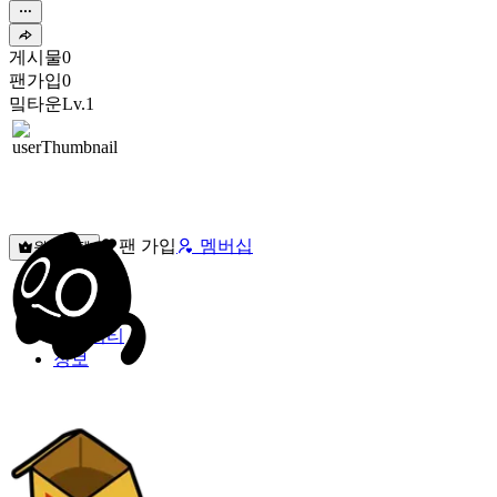
게시물
0
팬가입
0
밐타운
Lv.1
팬 가입
멤버십
원픽선택
밐타운
피드
커뮤니티
정보