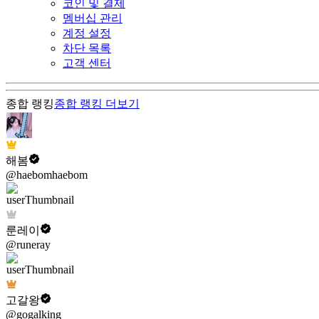
코인 및 결제
멤버십 관리
계정 설정
차단 목록
고객 센터
종합 랭킹
종합 랭킹
더보기
해봄
@haebomhaebom
룬레이
@runeray
고갈왕
@gogalking