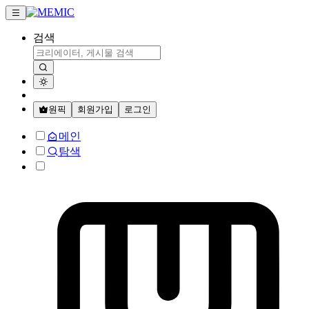
검색
원픽
회원가입
로그인
메인
탐색