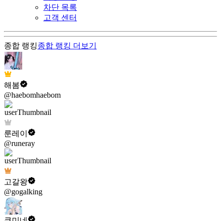
차단 목록
고객 센터
종합 랭킹
종합 랭킹
더보기
해봄
@haebomhaebom
룬레이
@runeray
고갈왕
@gogalking
쿠미네