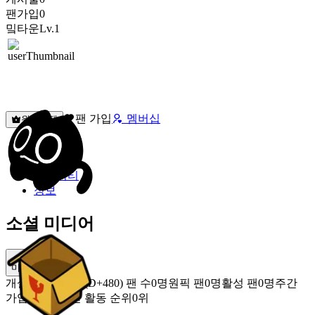
팬가입
0
밐타운
Lv.1
팬 가입
멤버십
원픽선택
밐타운
피드
커뮤니티
정보
소셜 미디어
미밐 공유
개설
2025.04.16 (D+480)
팬 수
0명
원픽 팬
0명
활성 팬
0명
주간
가입 팬
0명
주간 활동 순위
0위