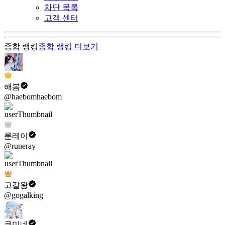
차단 목록
고객 센터
종합 랭킹
종합 랭킹
더보기
해봄
@haebomhaebom
룬레이
@runeray
고갈왕
@gogalking
쿠미네