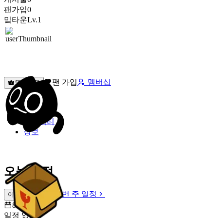
팬가입
0
밐타운
Lv.1
팬 가입
멤버십
원픽선택
밐타운
피드
커뮤니티
정보
오늘 일정
이번 주 일정
이번 주 일정
8월 8일 [토]
일정 없음