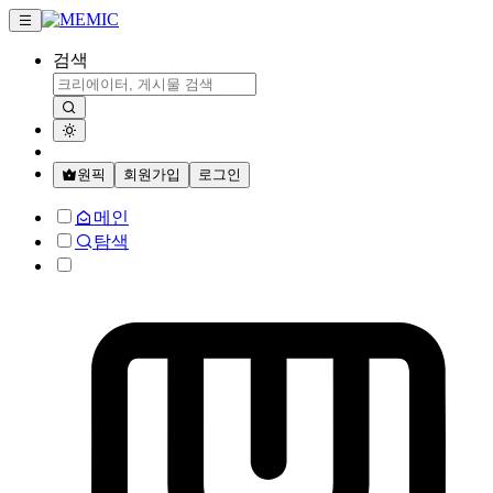
검색
원픽
회원가입
로그인
메인
탐색