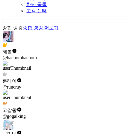
차단 목록
고객 센터
종합 랭킹
종합 랭킹
더보기
해봄
@haebomhaebom
룬레이
@runeray
고갈왕
@gogalking
쿠미네