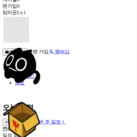
팬가입
0
밐타운
Lv.1
팬 가입
멤버십
원픽선택
밐타운
피드
커뮤니티
정보
오늘 일정
이번 주 일정
이번 주 일정
8월 9일 [일]
일정 없음