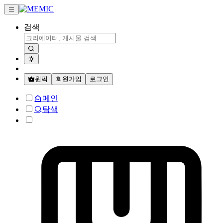
검색
원픽
회원가입
로그인
메인
탐색