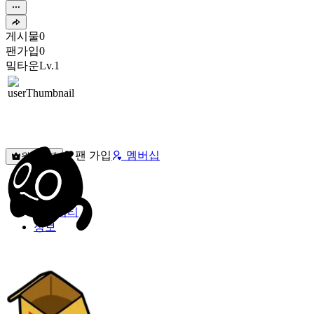
게시물
0
팬가입
0
밐타운
Lv.1
팬 가입
멤버십
원픽선택
밐타운
피드
커뮤니티
정보