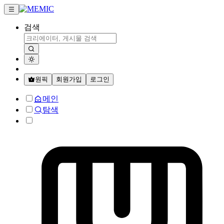
검색
원픽
회원가입
로그인
메인
탐색