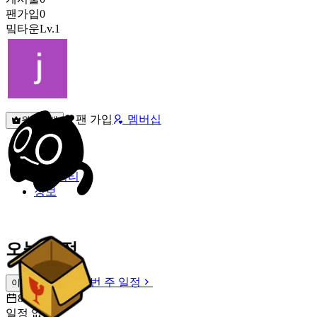
팬가입
0
밐타운
Lv.1
팬 가입
멤버십
원픽선택
밐타운
피드
커뮤니티
정보
오늘 일정
이번 주 일정
이번 주 일정
8월 8일 [토]
일정 없음