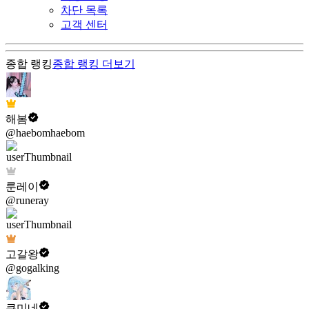
차단 목록
고객 센터
종합 랭킹
종합 랭킹
더보기
해봄
@haebomhaebom
룬레이
@runeray
고갈왕
@gogalking
쿠미네