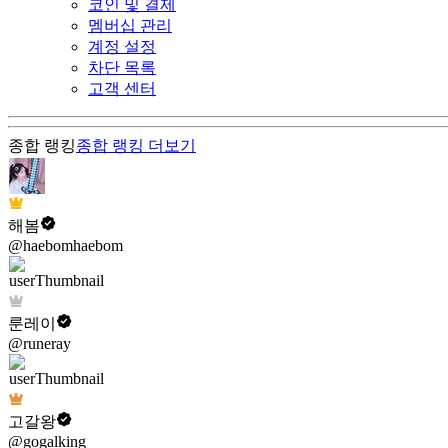
코인 및 결제
멤버십 관리
계정 설정
차단 목록
고객 센터
종합 랭킹
종합 랭킹
더보기
해봄
@haebomhaebom
룬레이
@runeray
고갈왕
@gogalking