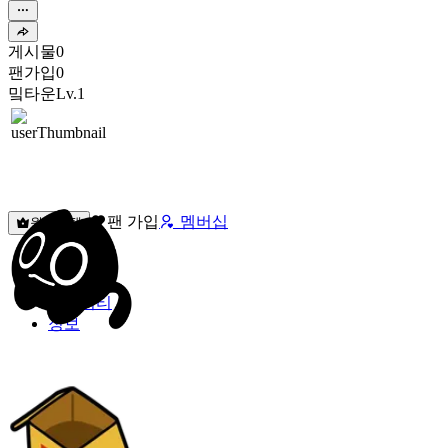
게시물
0
팬가입
0
밐타운
Lv.1
팬 가입
멤버십
원픽선택
밐타운
피드
커뮤니티
정보