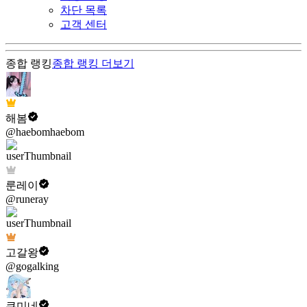
차단 목록
고객 센터
종합 랭킹
종합 랭킹
더보기
해봄
@haebomhaebom
룬레이
@runeray
고갈왕
@gogalking
쿠미네