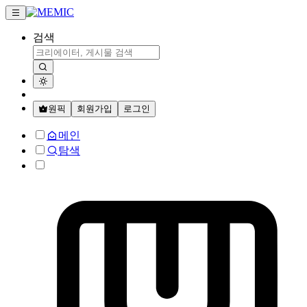
검색
원픽
회원가입
로그인
메인
탐색