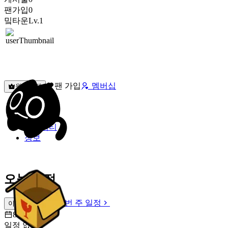
팬가입
0
밐타운
Lv.1
팬 가입
멤버십
원픽선택
밐타운
피드
커뮤니티
정보
오늘 일정
이번 주 일정
이번 주 일정
8월 7일 [금]
일정 없음