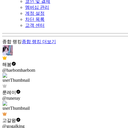
코인 및 결제
멤버십 관리
계정 설정
차단 목록
고객 센터
종합 랭킹
종합 랭킹
더보기
해봄
@haebomhaebom
룬레이
@runeray
고갈왕
@gogalking