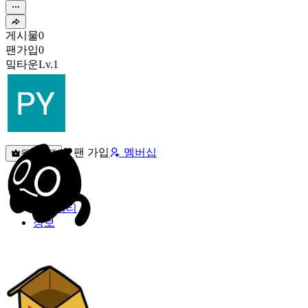
게시물
0
팬가입
0
밐타운
Lv.1
팬 가입
멤버십
원픽선택
밐타운
피드
커뮤니티
정보