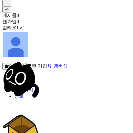
게시물
0
팬가입
0
밐타운
Lv.1
팬 가입
멤버십
원픽선택
밐타운
피드
커뮤니티
정보