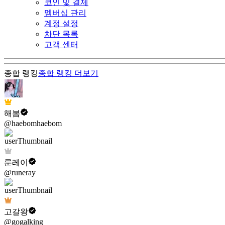
코인 및 결제
멤버십 관리
계정 설정
차단 목록
고객 센터
종합 랭킹
종합 랭킹
더보기
해봄
@haebomhaebom
룬레이
@runeray
고갈왕
@gogalking