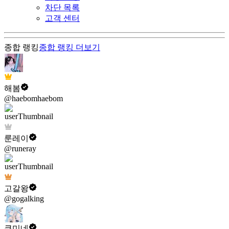
차단 목록
고객 센터
종합 랭킹
종합 랭킹
더보기
해봄
@haebomhaebom
룬레이
@runeray
고갈왕
@gogalking
쿠미네