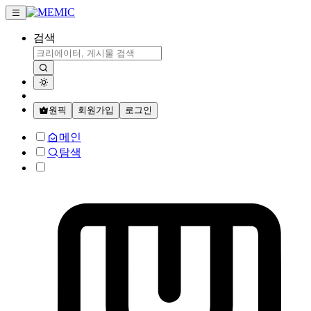
검색
원픽
회원가입
로그인
메인
탐색