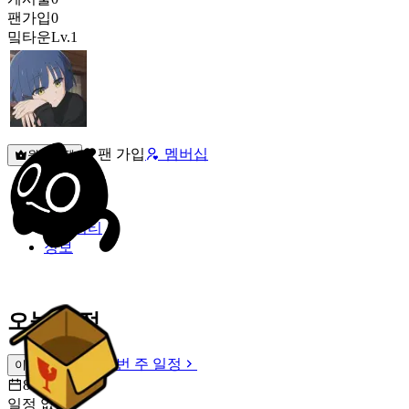
팬가입
0
밐타운
Lv.1
팬 가입
멤버십
원픽선택
밐타운
피드
커뮤니티
정보
오늘 일정
이번 주 일정
이번 주 일정
8월 9일 [일]
일정 없음