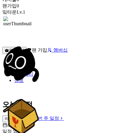
팬가입
0
밐타운
Lv.1
팬 가입
멤버십
원픽선택
밐타운
피드
커뮤니티
정보
오늘 일정
이번 주 일정
이번 주 일정
8월 8일 [토]
일정 없음