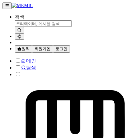
검색
원픽
회원가입
로그인
메인
탐색