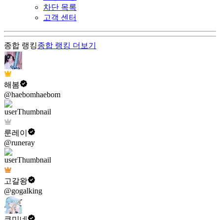
차단 목록
고객 센터
종합 랭킹
종합 랭킹
더보기
해봄
@haebomhaebom
룬레이
@runeray
고갈왕
@gogalking
쿠미네