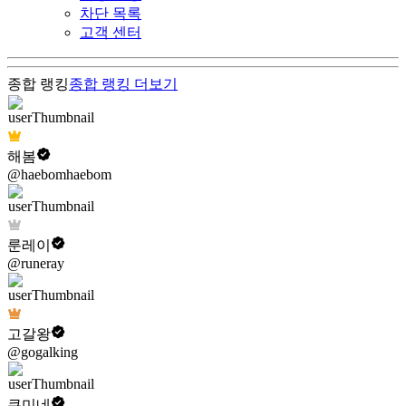
차단 목록
고객 센터
종합 랭킹
종합 랭킹
더보기
해봄
@haebomhaebom
룬레이
@runeray
고갈왕
@gogalking
쿠미네