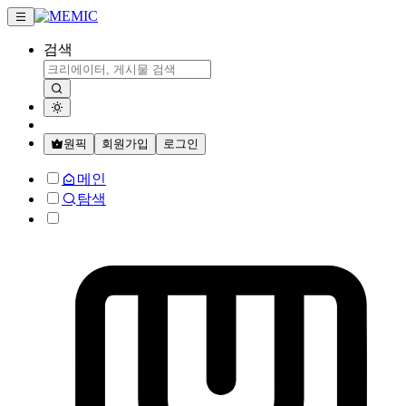
검색
원픽
회원가입
로그인
메인
탐색