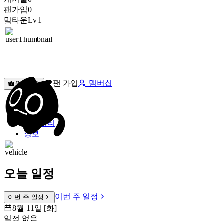
팬가입
0
밐타운
Lv.1
팬 가입
멤버십
원픽선택
밐타운
피드
커뮤니티
정보
오늘 일정
이번 주 일정
이번 주 일정
8월 11일 [화]
일정 없음