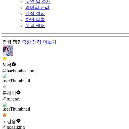
코인 및 결제
멤버십 관리
계정 설정
차단 목록
고객 센터
종합 랭킹
종합 랭킹
더보기
해봄
@haebomhaebom
룬레이
@runeray
고갈왕
@gogalking