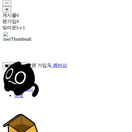
게시물
0
팬가입
0
밐타운
Lv.1
팬 가입
멤버십
원픽선택
밐타운
피드
커뮤니티
정보