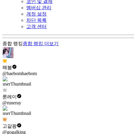
코인 및 결제
멤버십 관리
계정 설정
차단 목록
고객 센터
종합 랭킹
종합 랭킹
더보기
해봄
@haebomhaebom
룬레이
@runeray
고갈왕
@gogalking