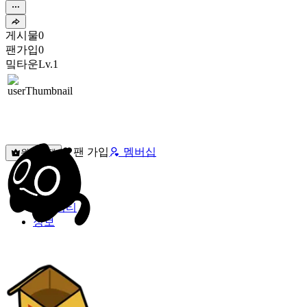
게시물
0
팬가입
0
밐타운
Lv.1
팬 가입
멤버십
원픽선택
밐타운
피드
커뮤니티
정보