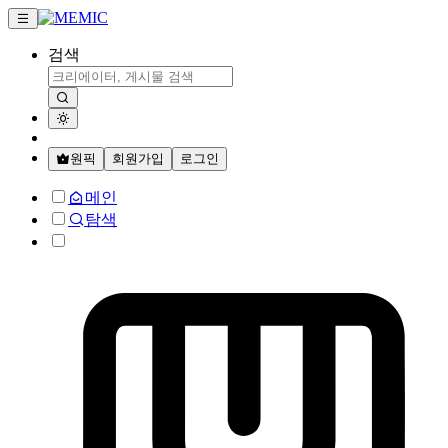
검색
원픽
회원가입
로그인
메인
탐색