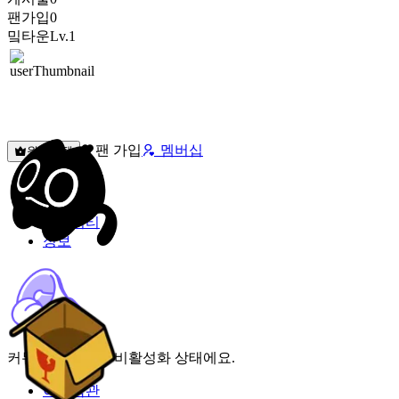
팬가입
0
밐타운
Lv.1
팬 가입
멤버십
원픽선택
밐타운
피드
커뮤니티
정보
커뮤니티 기능이 비활성화 상태에요.
이용약관