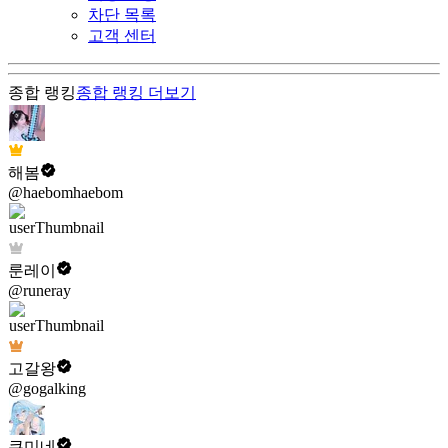
차단 목록
고객 센터
종합 랭킹
종합 랭킹
더보기
해봄
@haebomhaebom
룬레이
@runeray
고갈왕
@gogalking
쿠미네