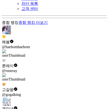
차단 목록
고객 센터
종합 랭킹
종합 랭킹
더보기
해봄
@haebomhaebom
룬레이
@runeray
고갈왕
@gogalking
쿠미네