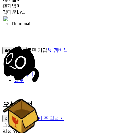
팬가입
0
밐타운
Lv.1
팬 가입
멤버십
원픽선택
밐타운
피드
커뮤니티
정보
오늘 일정
이번 주 일정
이번 주 일정
8월 7일 [금]
일정 없음