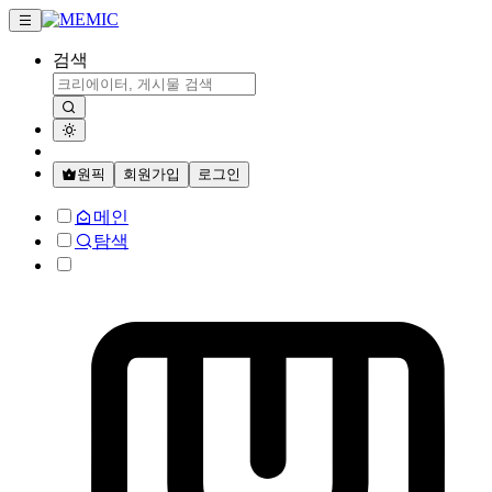
검색
원픽
회원가입
로그인
메인
탐색