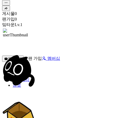
게시물
0
팬가입
0
밐타운
Lv.1
팬 가입
멤버십
원픽선택
밐타운
피드
커뮤니티
정보