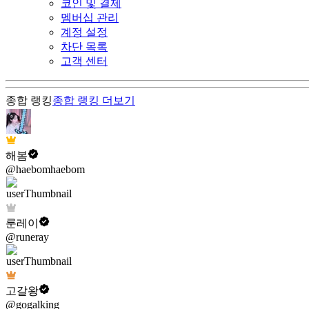
코인 및 결제
멤버십 관리
계정 설정
차단 목록
고객 센터
종합 랭킹
종합 랭킹
더보기
해봄
@haebomhaebom
룬레이
@runeray
고갈왕
@gogalking