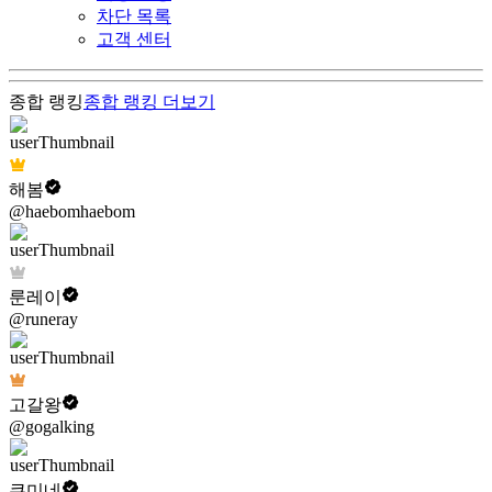
차단 목록
고객 센터
종합 랭킹
종합 랭킹
더보기
해봄
@haebomhaebom
룬레이
@runeray
고갈왕
@gogalking
쿠미네