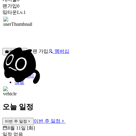
팬가입
0
밐타운
Lv.1
팬 가입
멤버십
원픽선택
밐타운
피드
커뮤니티
정보
오늘 일정
이번 주 일정
이번 주 일정
8월 11일 [화]
일정 없음