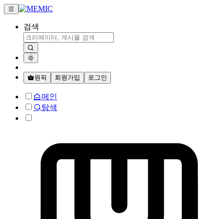
검색
원픽
회원가입
로그인
메인
탐색