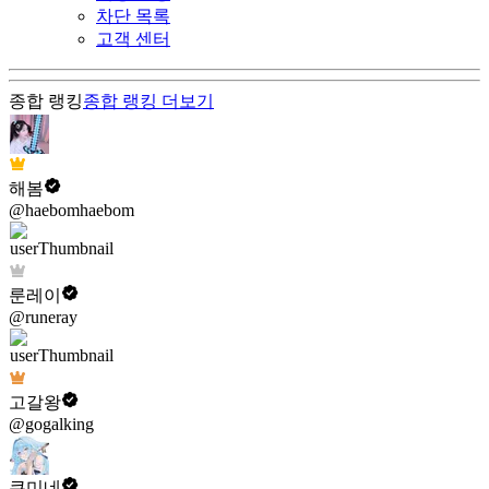
차단 목록
고객 센터
종합 랭킹
종합 랭킹
더보기
해봄
@haebomhaebom
룬레이
@runeray
고갈왕
@gogalking
쿠미네