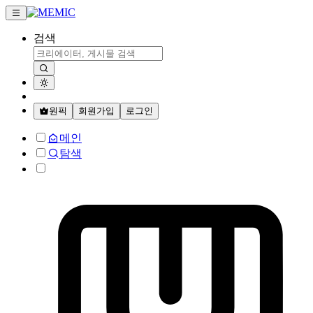
검색
원픽
회원가입
로그인
메인
탐색