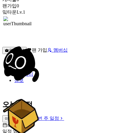
팬가입
0
밐타운
Lv.1
팬 가입
멤버십
원픽선택
밐타운
피드
커뮤니티
정보
오늘 일정
이번 주 일정
이번 주 일정
8월 6일 [목]
일정 없음