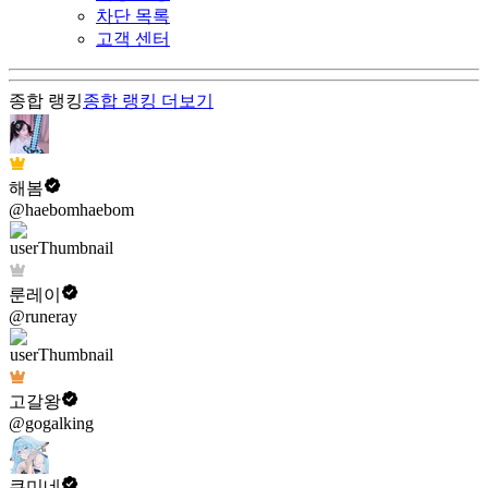
차단 목록
고객 센터
종합 랭킹
종합 랭킹
더보기
해봄
@haebomhaebom
룬레이
@runeray
고갈왕
@gogalking
쿠미네