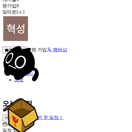
팬가입
0
밐타운
Lv.1
팬 가입
멤버십
원픽선택
밐타운
피드
커뮤니티
정보
오늘 일정
이번 주 일정
이번 주 일정
8월 7일 [금]
일정 없음