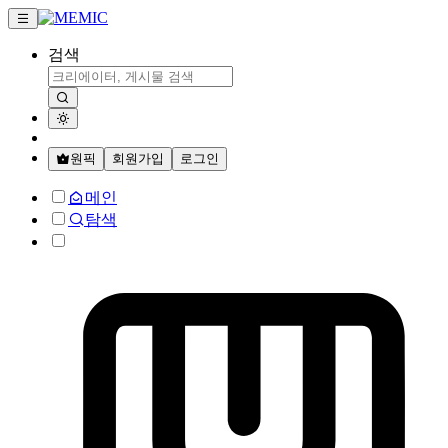
검색
원픽
회원가입
로그인
메인
탐색