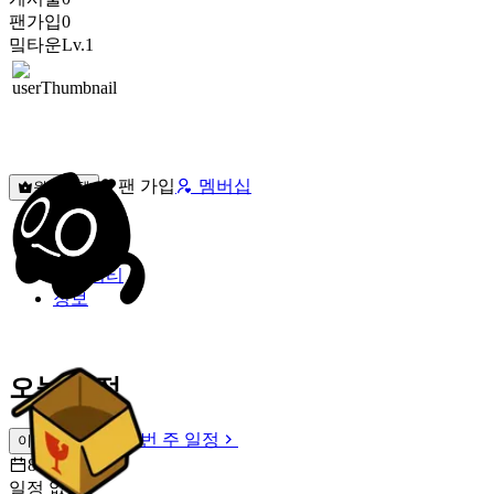
팬가입
0
밐타운
Lv.1
팬 가입
멤버십
원픽선택
밐타운
피드
커뮤니티
정보
오늘 일정
이번 주 일정
이번 주 일정
8월 8일 [토]
일정 없음