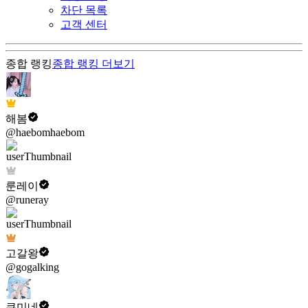
차단 목록
고객 센터
종합 랭킹
종합 랭킹
더보기
해봄
@haebomhaebom
룬레이
@runeray
고갈왕
@gogalking
쿠미네