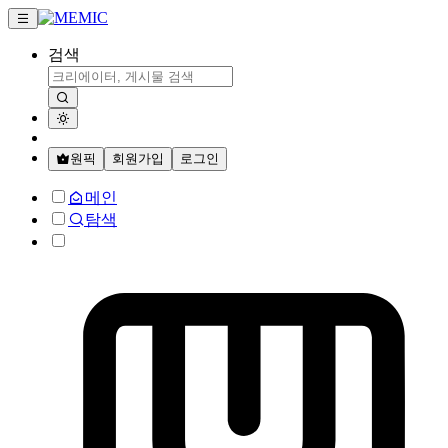
검색
원픽
회원가입
로그인
메인
탐색