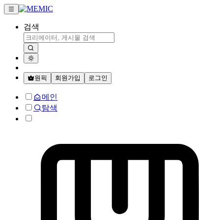
검색
원픽
회원가입
로그인
메인
탐색