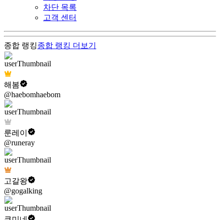
차단 목록
고객 센터
종합 랭킹
종합 랭킹
더보기
해봄
@haebomhaebom
룬레이
@runeray
고갈왕
@gogalking
쿠미네