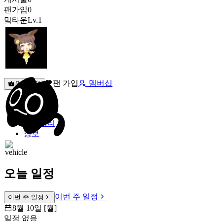
팬가입
0
밐타운
Lv.1
팬 가입
멤버십
원픽선택
밐타운
피드
커뮤니티
정보
오늘 일정
이번 주 일정
이번 주 일정
8월 10일 [월]
일정 없음