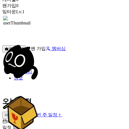
팬가입
0
밐타운
Lv.1
팬 가입
멤버십
원픽선택
밐타운
피드
커뮤니티
정보
오늘 일정
이번 주 일정
이번 주 일정
8월 8일 [토]
일정 없음