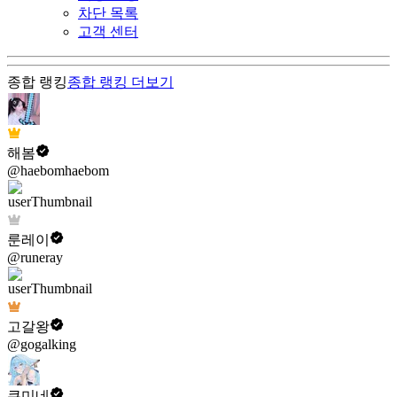
차단 목록
고객 센터
종합 랭킹
종합 랭킹
더보기
해봄
@haebomhaebom
룬레이
@runeray
고갈왕
@gogalking
쿠미네