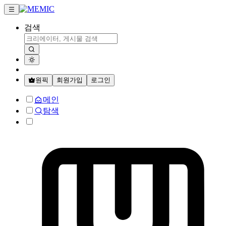
검색
원픽
회원가입
로그인
메인
탐색