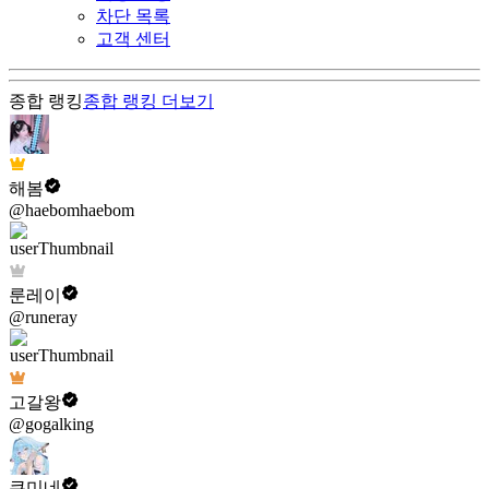
차단 목록
고객 센터
종합 랭킹
종합 랭킹
더보기
해봄
@haebomhaebom
룬레이
@runeray
고갈왕
@gogalking
쿠미네