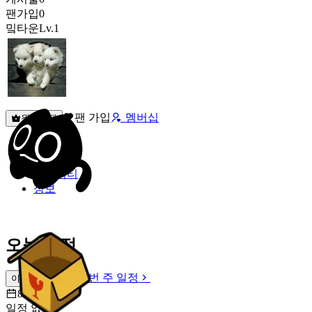
팬가입
0
밐타운
Lv.1
팬 가입
멤버십
원픽선택
밐타운
피드
커뮤니티
정보
오늘 일정
이번 주 일정
이번 주 일정
8월 9일 [일]
일정 없음