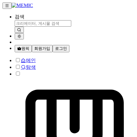
검색
원픽
회원가입
로그인
메인
탐색