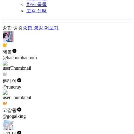
차단 목록
고객 센터
종합 랭킹
종합 랭킹
더보기
해봄
@haebomhaebom
룬레이
@runeray
고갈왕
@gogalking
쿠미네