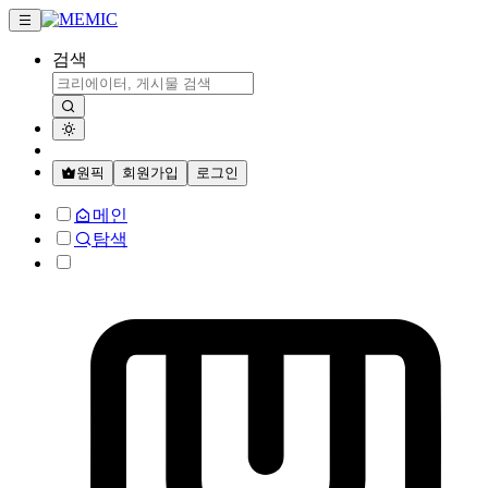
검색
원픽
회원가입
로그인
메인
탐색