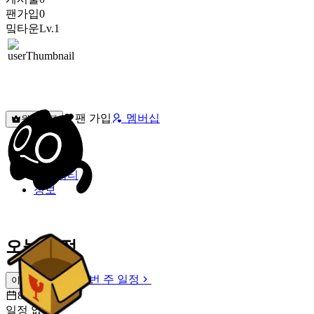
팬가입
0
밐타운
Lv.1
팬 가입
멤버십
원픽선택
밐타운
피드
커뮤니티
정보
오늘 일정
이번 주 일정
이번 주 일정
8월 9일 [일]
일정 없음