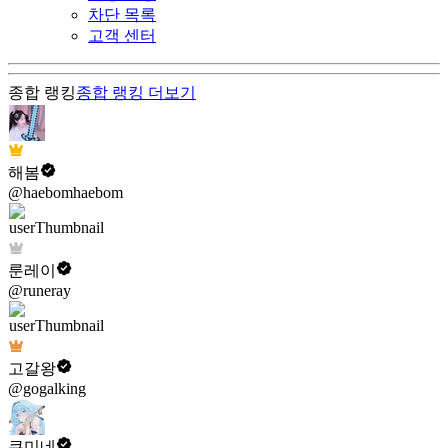
차단 목록
고객 센터
종합 랭킹
종합 랭킹
더보기
해봄
@haebomhaebom
룬레이
@runeray
고갈왕
@gogalking
쿠미네