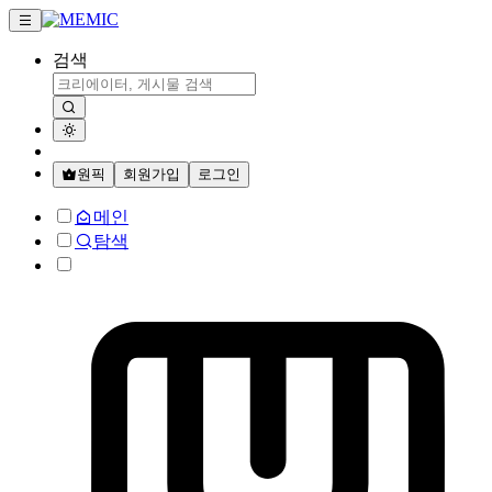
검색
원픽
회원가입
로그인
메인
탐색