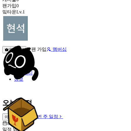
팬가입
0
밐타운
Lv.1
팬 가입
멤버십
원픽선택
밐타운
피드
커뮤니티
정보
오늘 일정
이번 주 일정
이번 주 일정
8월 8일 [토]
일정 없음