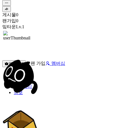
게시물
0
팬가입
0
밐타운
Lv.1
팬 가입
멤버십
원픽선택
밐타운
피드
커뮤니티
정보