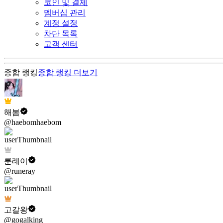
코인 및 결제
멤버십 관리
계정 설정
차단 목록
고객 센터
종합 랭킹
종합 랭킹
더보기
해봄
@haebomhaebom
룬레이
@runeray
고갈왕
@gogalking