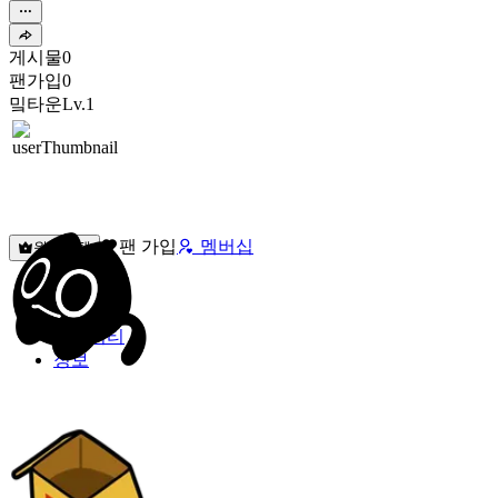
게시물
0
팬가입
0
밐타운
Lv.1
팬 가입
멤버십
원픽선택
밐타운
피드
커뮤니티
정보