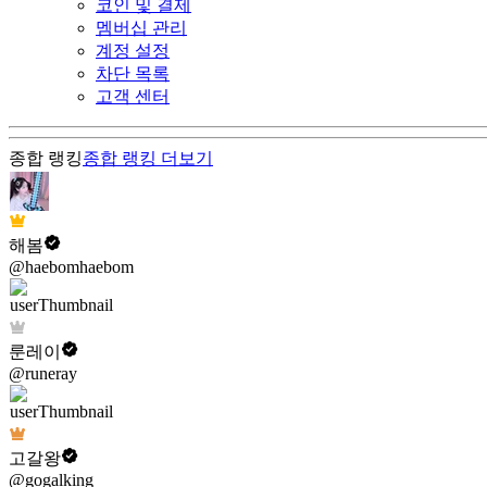
코인 및 결제
멤버십 관리
계정 설정
차단 목록
고객 센터
종합 랭킹
종합 랭킹
더보기
해봄
@haebomhaebom
룬레이
@runeray
고갈왕
@gogalking