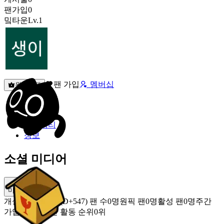
팬가입
0
밐타운
Lv.1
팬 가입
멤버십
원픽선택
밐타운
피드
커뮤니티
정보
소셜 미디어
미밐 공유
개설
2025.02.06 (D+547)
팬 수
0명
원픽 팬
0명
활성 팬
0명
주간
가입 팬
0명
주간 활동 순위
0위