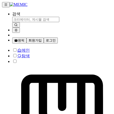
검색
원픽
회원가입
로그인
메인
탐색