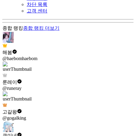
차단 목록
고객 센터
종합 랭킹
종합 랭킹
더보기
해봄
@haebomhaebom
룬레이
@runeray
고갈왕
@gogalking
쿠미네