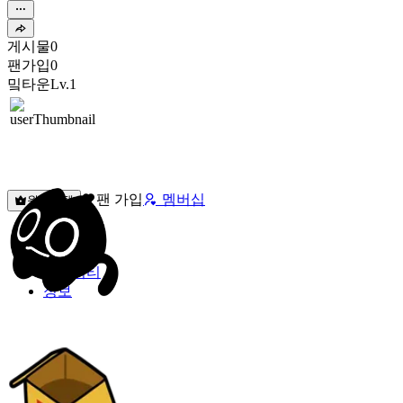
게시물
0
팬가입
0
밐타운
Lv.1
팬 가입
멤버십
원픽선택
밐타운
피드
커뮤니티
정보