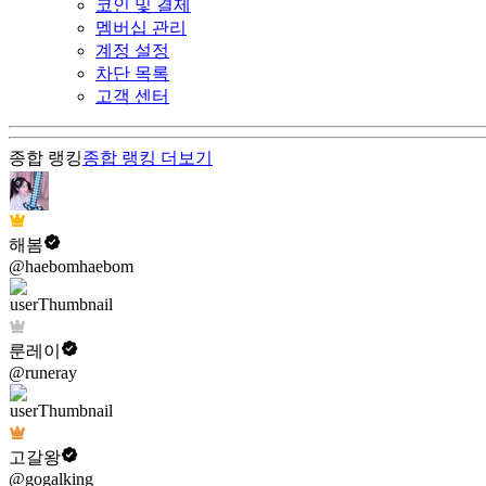
코인 및 결제
멤버십 관리
계정 설정
차단 목록
고객 센터
종합 랭킹
종합 랭킹
더보기
해봄
@haebomhaebom
룬레이
@runeray
고갈왕
@gogalking