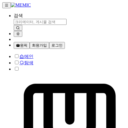
검색
원픽
회원가입
로그인
메인
탐색