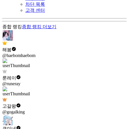
차단 목록
고객 센터
종합 랭킹
종합 랭킹
더보기
해봄
@haebomhaebom
룬레이
@runeray
고갈왕
@gogalking
쿠미네