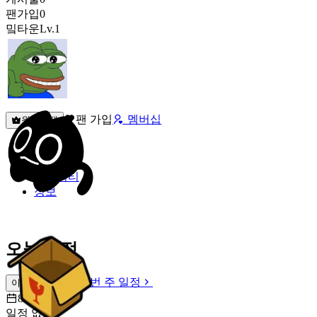
팬가입
0
밐타운
Lv.1
팬 가입
멤버십
원픽선택
밐타운
피드
커뮤니티
정보
오늘 일정
이번 주 일정
이번 주 일정
8월 7일 [금]
일정 없음