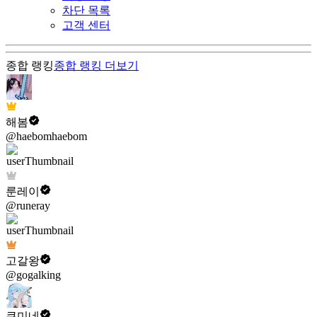
차단 목록
고객 센터
종합 랭킹
종합 랭킹
더보기
해봄
@haebomhaebom
룬레이
@runeray
고갈왕
@gogalking
쿠미네