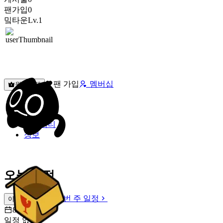
팬가입
0
밐타운
Lv.1
팬 가입
멤버십
원픽선택
밐타운
피드
커뮤니티
정보
오늘 일정
이번 주 일정
이번 주 일정
8월 7일 [금]
일정 없음