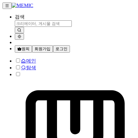
검색
원픽
회원가입
로그인
메인
탐색