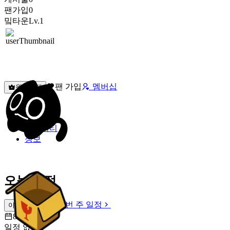
팬가입
0
밐타운
Lv.1
팬 가입
멤버십
원픽선택
밐타운
피드
커뮤니티
정보
오늘 일정
이번 주 일정
이번 주 일정
8월 9일 [일]
일정 없음