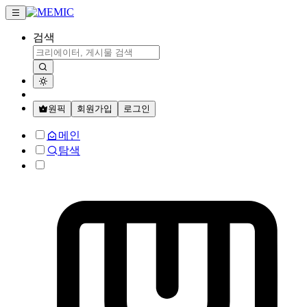
검색
원픽
회원가입
로그인
메인
탐색