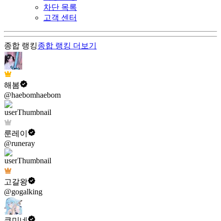
차단 목록
고객 센터
종합 랭킹
종합 랭킹
더보기
해봄
@haebomhaebom
룬레이
@runeray
고갈왕
@gogalking
쿠미네