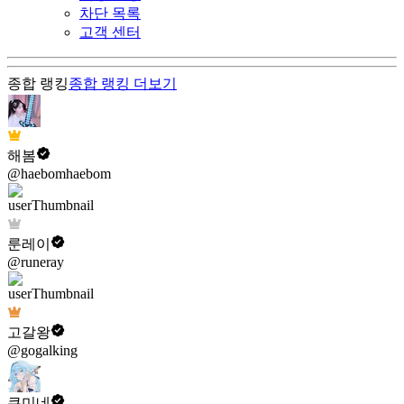
차단 목록
고객 센터
종합 랭킹
종합 랭킹
더보기
해봄
@haebomhaebom
룬레이
@runeray
고갈왕
@gogalking
쿠미네