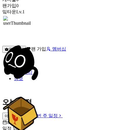
팬가입
0
밐타운
Lv.1
팬 가입
멤버십
원픽선택
밐타운
피드
커뮤니티
정보
오늘 일정
이번 주 일정
이번 주 일정
8월 7일 [금]
일정 없음