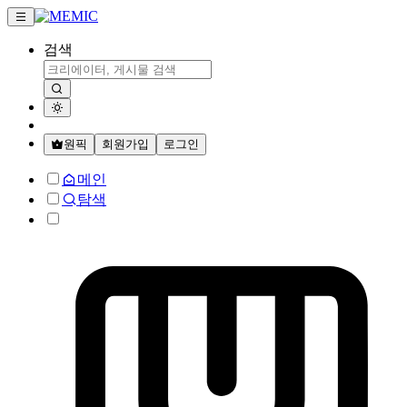
검색
원픽
회원가입
로그인
메인
탐색