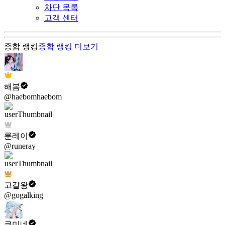
차단 목록
고객 센터
종합 랭킹
종합 랭킹
더보기
해봄
@haebomhaebom
룬레이
@runeray
고갈왕
@gogalking
쿠미네