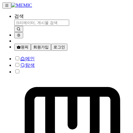
검색
원픽
회원가입
로그인
메인
탐색