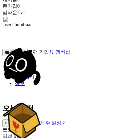
팬가입
0
밐타운
Lv.1
팬 가입
멤버십
원픽선택
밐타운
피드
커뮤니티
정보
오늘 일정
이번 주 일정
이번 주 일정
8월 7일 [금]
일정 없음