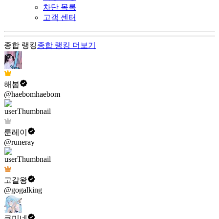
차단 목록
고객 센터
종합 랭킹
종합 랭킹
더보기
해봄
@haebomhaebom
룬레이
@runeray
고갈왕
@gogalking
쿠미네