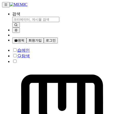
검색
원픽
회원가입
로그인
메인
탐색