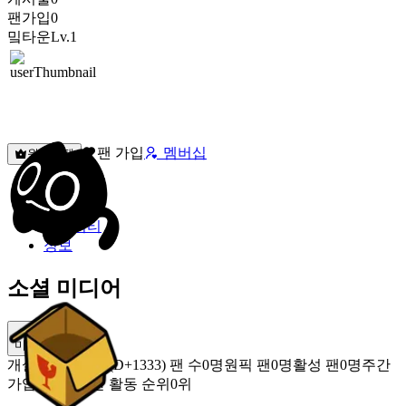
팬가입
0
밐타운
Lv.1
팬 가입
멤버십
원픽선택
밐타운
피드
커뮤니티
정보
소셜 미디어
미밐 공유
개설
2022.12.14 (D+1333)
팬 수
0명
원픽 팬
0명
활성 팬
0명
주간
가입 팬
0명
주간 활동 순위
0위