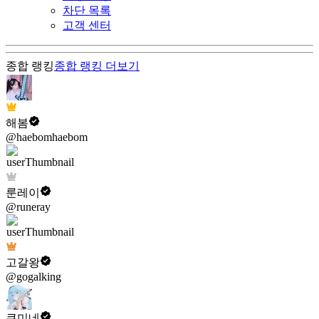
차단 목록
고객 센터
종합 랭킹
종합 랭킹
더보기
해봄
@haebomhaebom
룬레이
@runeray
고갈왕
@gogalking
쿠미네