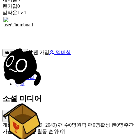
팬가입
0
밐타운
Lv.1
팬 가입
멤버십
원픽선택
밐타운
피드
커뮤니티
정보
소셜 미디어
미밐 공유
개설
2020.12.26 (D+2049)
팬 수
0명
원픽 팬
0명
활성 팬
0명
주간
가입 팬
0명
주간 활동 순위
0위