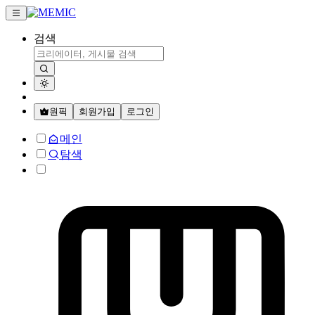
검색
원픽
회원가입
로그인
메인
탐색