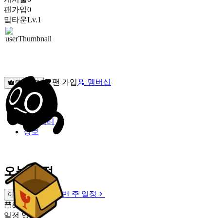
팬가입
0
밐타운
Lv.1
팬 가입
멤버십
원픽선택
밐타운
피드
커뮤니티
정보
오늘 일정
이번 주 일정
이번 주 일정
8월 9일 [일]
일정 없음