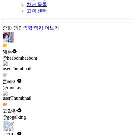
차단 목록
고객 센터
종합 랭킹
종합 랭킹
더보기
해봄
@haebomhaebom
룬레이
@runeray
고갈왕
@gogalking
쿠미네