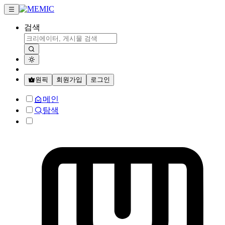
검색
원픽
회원가입
로그인
메인
탐색