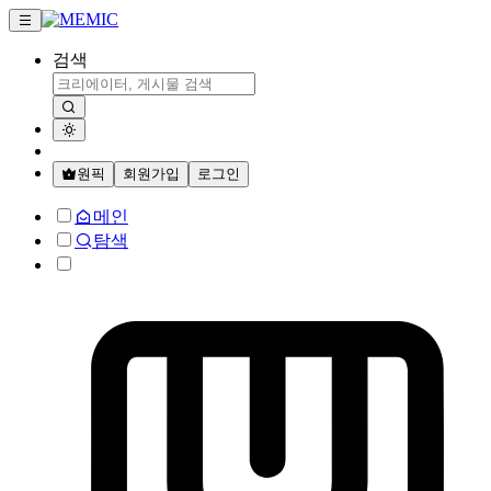
검색
원픽
회원가입
로그인
메인
탐색