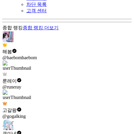
차단 목록
고객 센터
종합 랭킹
종합 랭킹
더보기
해봄
@haebomhaebom
룬레이
@runeray
고갈왕
@gogalking
쿠미네