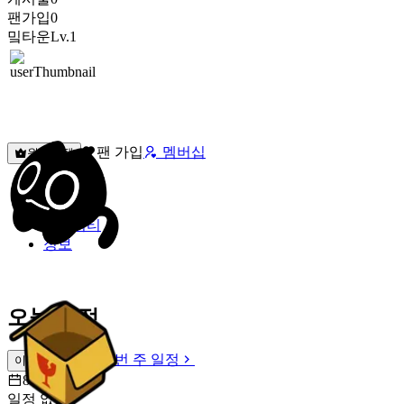
팬가입
0
밐타운
Lv.1
팬 가입
멤버십
원픽선택
밐타운
피드
커뮤니티
정보
오늘 일정
이번 주 일정
이번 주 일정
8월 7일 [금]
일정 없음