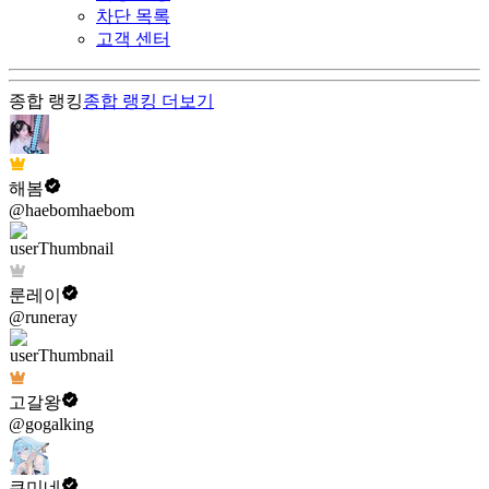
차단 목록
고객 센터
종합 랭킹
종합 랭킹
더보기
해봄
@haebomhaebom
룬레이
@runeray
고갈왕
@gogalking
쿠미네