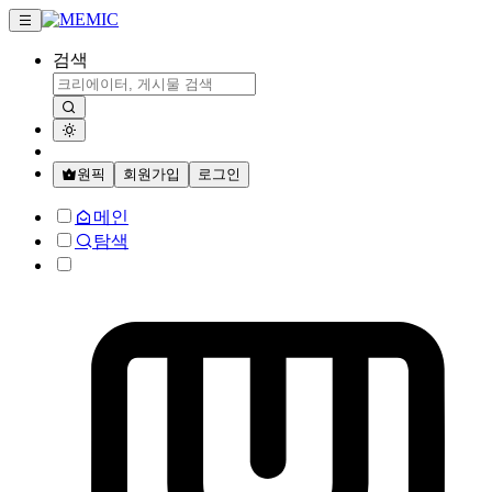
검색
원픽
회원가입
로그인
메인
탐색