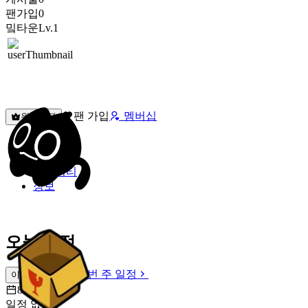
팬가입
0
밐타운
Lv.1
팬 가입
멤버십
원픽선택
밐타운
피드
커뮤니티
정보
오늘 일정
이번 주 일정
이번 주 일정
8월 9일 [일]
일정 없음