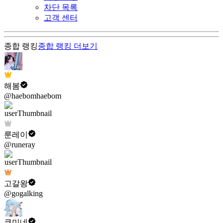
차단 목록
고객 센터
종합 랭킹
종합 랭킹
더보기
해봄
@haebomhaebom
룬레이
@runeray
고갈왕
@gogalking
쿠미네