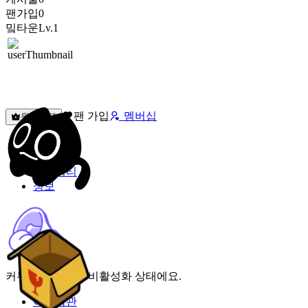
팬가입
0
밐타운
Lv.1
팬 가입
멤버십
원픽선택
밐타운
피드
커뮤니티
정보
커뮤니티 기능이 비활성화 상태에요.
이용약관