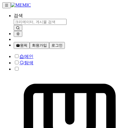
검색
원픽
회원가입
로그인
메인
탐색