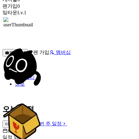
팬가입
0
밐타운
Lv.1
팬 가입
멤버십
원픽선택
밐타운
피드
커뮤니티
정보
오늘 일정
이번 주 일정
이번 주 일정
8월 8일 [토]
일정 없음