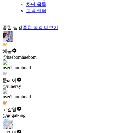
차단 목록
고객 센터
종합 랭킹
종합 랭킹
더보기
해봄
@haebomhaebom
룬레이
@runeray
고갈왕
@gogalking
쿠미네