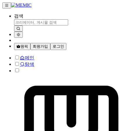
검색
원픽
회원가입
로그인
메인
탐색