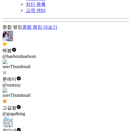
차단 목록
고객 센터
종합 랭킹
종합 랭킹
더보기
해봄
@haebomhaebom
룬레이
@runeray
고갈왕
@gogalking
쿠미네