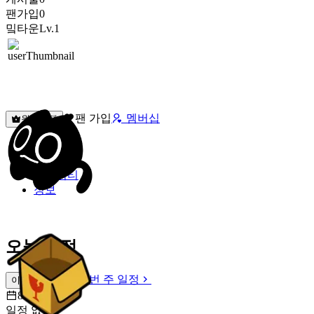
팬가입
0
밐타운
Lv.1
팬 가입
멤버십
원픽선택
밐타운
피드
커뮤니티
정보
오늘 일정
이번 주 일정
이번 주 일정
8월 9일 [일]
일정 없음