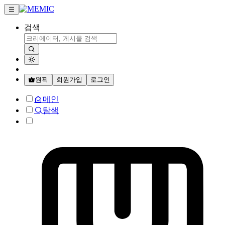
검색
원픽
회원가입
로그인
메인
탐색