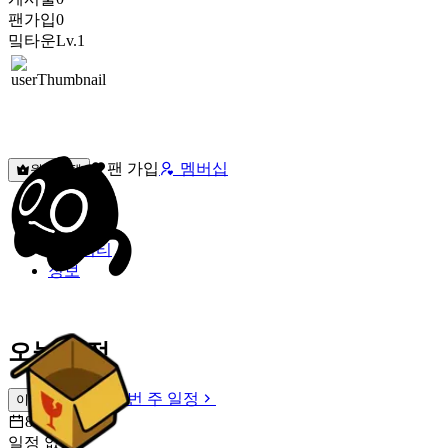
팬가입
0
밐타운
Lv.1
팬 가입
멤버십
원픽선택
밐타운
피드
커뮤니티
정보
오늘 일정
이번 주 일정
이번 주 일정
8월 6일 [목]
일정 없음