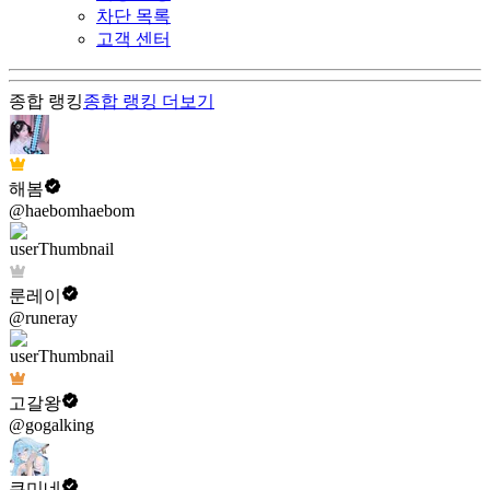
차단 목록
고객 센터
종합 랭킹
종합 랭킹
더보기
해봄
@haebomhaebom
룬레이
@runeray
고갈왕
@gogalking
쿠미네