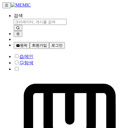
검색
원픽
회원가입
로그인
메인
탐색